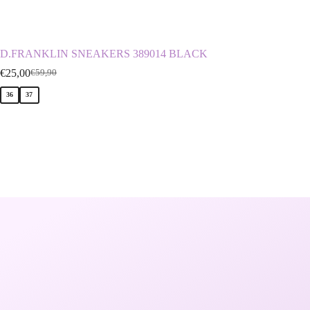
D.FRANKLIN SNEAKERS 389014 BLACK
ENVIE
€
25,00
€
39,90
€
59,90
€
36
37
39
40