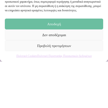
προσωπικού χαρακτήρα, όπως συμπεριφορά περιήγησης ή μοναδικά αναγνωριστικά
σε αυτόν τον ιστότοπο. Η μη συγκατάθεση ή η ανάκληση της συγκατάθεσης, μπορεί
Ενημερωθείτε πρώτοι για εκπτώσεις και αποκλειστικές
να επηρεάσει αρνητικά ορισμένες λειτουργίες και δυνατότητες.
προσφορές!
Αποδοχή
Δεν αποδέχομαι
Προβολή προτιμήσεων
Πολιτική Cookies
Πολιτική Προστασίας Προσωπικών Δεδομένων