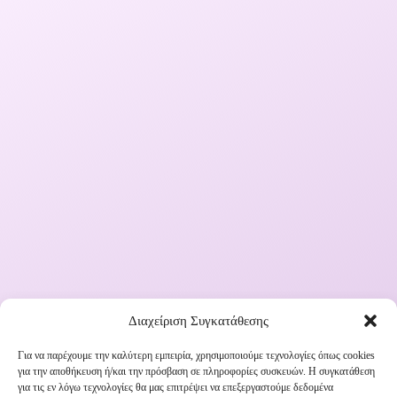
Διαχείριση Συγκατάθεσης
Για να παρέχουμε την καλύτερη εμπειρία, χρησιμοποιούμε τεχνολογίες όπως cookies
για την αποθήκευση ή/και την πρόσβαση σε πληροφορίες συσκευών. Η συγκατάθεση
Εγγραφή στο Newsletter μας
για τις εν λόγω τεχνολογίες θα μας επιτρέψει να επεξεργαστούμε δεδομένα