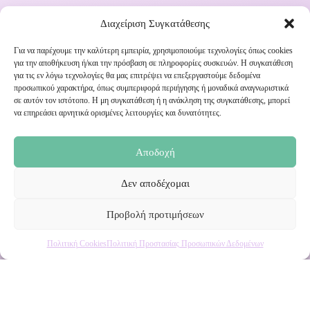
Διαχείριση Συγκατάθεσης
Για να παρέχουμε την καλύτερη εμπειρία, χρησιμοποιούμε τεχνολογίες όπως cookies
για την αποθήκευση ή/και την πρόσβαση σε πληροφορίες συσκευών. Η συγκατάθεση
για τις εν λόγω τεχνολογίες θα μας επιτρέψει να επεξεργαστούμε δεδομένα
Εγγραφή στο Newsletter μας
προσωπικού χαρακτήρα, όπως συμπεριφορά περιήγησης ή μοναδικά αναγνωριστικά
σε αυτόν τον ιστότοπο. Η μη συγκατάθεση ή η ανάκληση της συγκατάθεσης, μπορεί
να επηρεάσει αρνητικά ορισμένες λειτουργίες και δυνατότητες.
Ενημερωθείτε πρώτοι για εκπτώσεις και αποκλειστικές
προσφορές!
Αποδοχή
Δεν αποδέχομαι
Προβολή προτιμήσεων
Πολιτική Cookies
Πολιτική Προστασίας Προσωπικών Δεδομένων