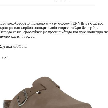
Ένα ευκολοφόρετο mule,από την νέα συλλογή ENVIE,με σταθερό
κράτημα από φαρδυά φάσα,με ενιαίο ντυμένο πέλμα 6cm,φιάπα
3cm,για casual εμαφανίσεις με προσωπικότητα και style.Διαθέσιμο σε
μαύρο και τζην χρώμα.
Σχετικά προϊόντα
-50%
-58%