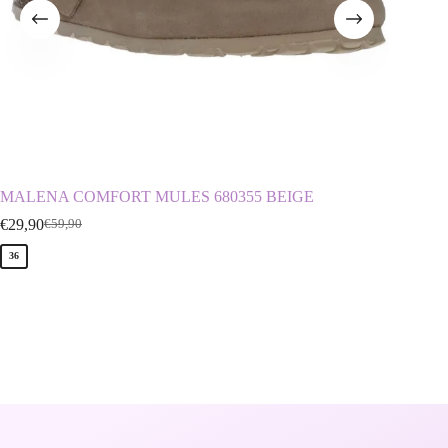
MALENA COMFORT MULES 680355 BEIGE
D.FRA
€
29,90
€
25,00
€
59,90
€
36
36
37