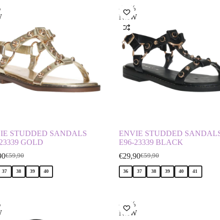
%
-50%
W
NEW
IE STUDDED SANDALS
ENVIE STUDDED SANDAL
-23339 GOLD
E96-23339 BLACK
90
€
29,90
€
59,90
€
59,90
37
38
39
40
36
37
38
39
40
41
%
-14%
W
NEW