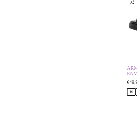
ARM
ENV
€
49,
36