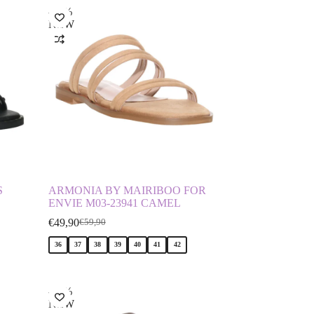
-17%
NEW
S
ARMONIA BY MAIRIBOO FOR
ENVIE M03-23941 CAMEL
€
49,90
€
59,90
36
37
38
39
40
41
42
-14%
NEW