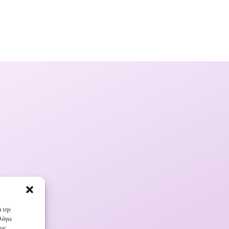
α την
 λόγω
πως