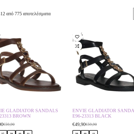
–12 από 775 αποτελέσματα
%
-17%
W
NEW
IE GLADIATOR SANDALS
ENVIE GLADIATOR SAND
-23313 BROWN
E96-23313 BLACK
90
€
49,90
€
59,90
€
59,90
37
39
40
41
39
40
41