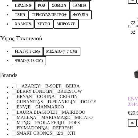
ΠΡΑΣΙΝΟ
ΡΟΖ
ΣΟΜΩΝ
ΤΑΜΠΑ
ΤΖΗΝ
ΤΙΡΚΟΥΑΖ/ΠΕΤΡΟΛ
ΦΟΥΞΙΑ
-50
ΧΑΛΚΟΣ
ΧΡΥΣΟ
ΜΠΡΟΝΖΕ
NE
Ύψος Τακουνιού
FLAT (0-3 CM)
ΜΕΣΑΙΟ (4-7 CM)
ΨΗΛΟ (8-13 CM)
Brands
AZAREY
B-SOFT
BEIRA
BERRY LONDON
BREESTOW
BRYAN
CORINA
CRISTIN
ENV
CUBANITAS
D.FRANKLIN
DOLCE
234
ENVIE
GIANMARCO
LAURA BIAGIOTTI
MAIRIBOO
€
29,
MALENA
MARIAMARE
MIGATO
MTNG
PAOLA FERRI
POPS
36
PRIMADONNA
REFRESH
SMART CRONOS
Xti
XTI