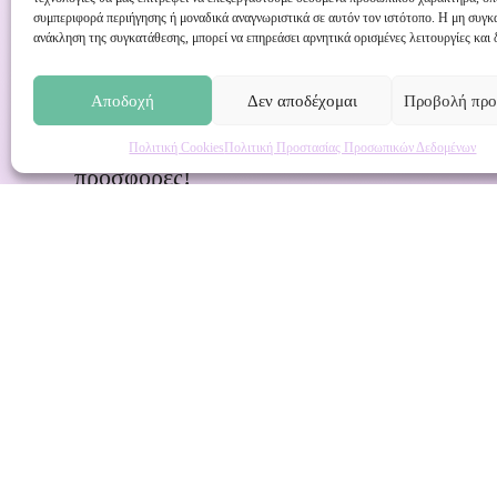
συμπεριφορά περιήγησης ή μοναδικά αναγνωριστικά σε αυτόν τον ιστότοπο. Η μη συγκ
ανάκληση της συγκατάθεσης, μπορεί να επηρεάσει αρνητικά ορισμένες λειτουργίες και 
Εγγραφή στο Newsletter μας
Αποδοχή
Δεν αποδέχομαι
Προβολή προ
Ενημερωθείτε πρώτοι για εκπτώσεις και α
Πολιτική Cookies
Πολιτική Προστασίας Προσωπικών Δεδομένων
προσφορές!