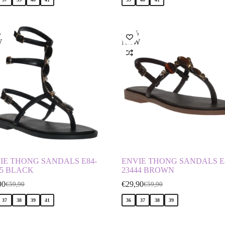
%
-50%
W
NEW
IE THONG SANDALS E84-
ENVIE THONG SANDALS E
45 BLACK
23444 BROWN
90
€
29,90
€
59,90
€
59,90
37
38
39
41
36
37
38
39