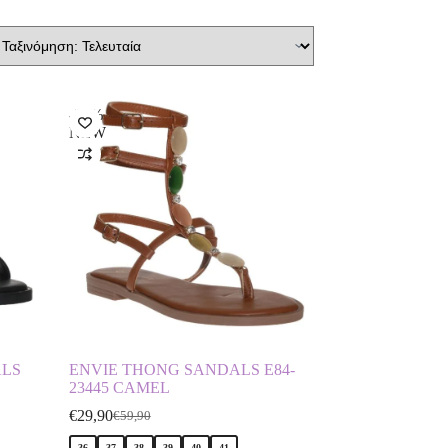
-50%
NEW
ALS
ENVIE THONG SANDALS E84-
23445 CAMEL
€
29,90
€
59,90
36
37
38
39
40
41