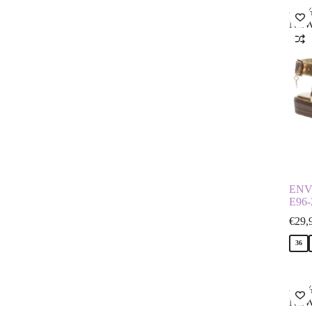
-50
NE
ENV
E96
€
29,
36
-17
NE