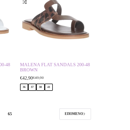
0-48
MALENA FLAT SANDALS 200-48
BROWN
€
42,90
€
49,90
36
37
38
41
65
ΕΠΌΜΕΝΟ