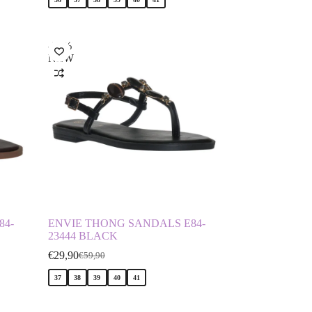
-50%
NEW
84-
ENVIE THONG SANDALS E84-
23444 BLACK
€
29,90
€
59,90
37
38
39
40
41