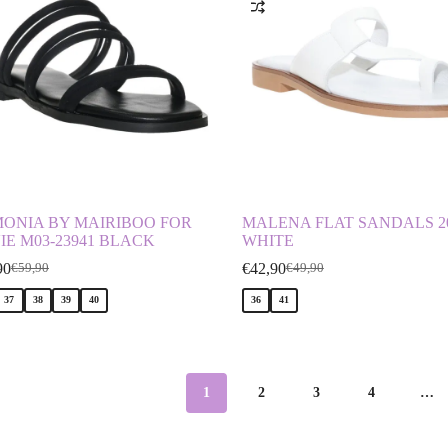
ONIA BY MAIRIBOO FOR
MALENA FLAT SANDALS 20
IE M03-23941 BLACK
WHITE
90
€
42,90
€
59,90
€
49,90
37
38
39
40
36
41
1
2
3
4
…