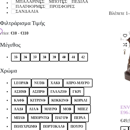
ΜΠΑΛΑΡΙΝΕΣ
ΜΠΟΤΕΣ
ΠΕΔΙΛΑ
ΠΛΑΤΦΟΡΜΕΣ
ΠΡΟΣΦΟΡΕΣ
ΣΑΝΔΑΛΙΑ
Βλέπετε 1
Φιλτράρισμα Τιμής
-17
Price:
€10
-
€110
NE
Μέγεθος
35
36
37
38
39
40
41
42
Χρώμα
LEOPAR
NUDE
XAKI
ΑΠΡΟ-ΜΑΥΡΟ
ΑΣΗΜΙ
ΑΣΠΡΟ
ΓΑΛΑΖΙΟ
ΓΚΡΙ
ΚΑΦΕ
ΚΙΤΡΙΝΟ
ΚΟΚΚΙΝΟ
ΚΟΡΑΛΙ
ENV
ΛΑΔΙ
ΛΙΛΑ
ΜΑΥΡΟ
ΜΟΒ
ΜΠΕΖ
E96
ΜΠΛΕ
ΜΠΟΡΝΤΩ
ΠΑΓΟΥ
ΠΕΡΛΑ
€
49,
ΠΟΛΥΧΡΩΜΟ
ΠΟΡΤΟΚΑΛΙ
ΠΟΥΡΟ
36