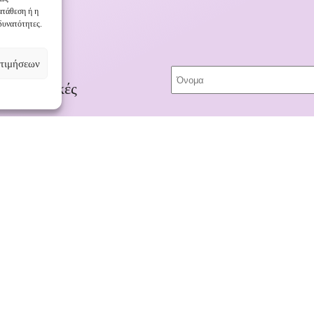
ατάθεση ή η
δυνατότητες.
τιμήσεων
ποκλειστικές