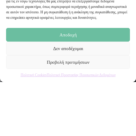
για τις εν λόγω τεχνολογίες θα μας επιτρέψει να επεξεργαστούμε δεδομένα
sales@malenashop.gr
προσωπικού χαρακτήρα, όπως συμπεριφορά περιήγησης ή μοναδικά αναγνωριστικά
σε αυτόν τον ιστότοπο. Η μη συγκατάθεση ή η ανάκληση της συγκατάθεσης, μπορεί
να επηρεάσει αρνητικά ορισμένες λειτουργίες και δυνατότητες.
Πληροφορίες
Όροι Χρήσης
Αποδοχή
Πολιτική Προστασίας Προσωπικών Δεδομένων
Αποστολή Προϊόντων
Δεν αποδέχομαι
Επιστροφές
Τρόποι Παραγγελίας
Τρόποι Πληρωμής
Προβολή προτιμήσεων
Πολιτική Cookies
Πολιτική Προστασίας Προσωπικών Δεδομένων
Ο Λογαριασμός μου
Ο Λογαριασμός μου
Οι Παραγγελίες μου
Τα Αγαπημένα μου
Το Καλάθι μου