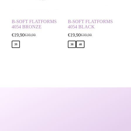
B-SOFT FLATFORMS
B-SOFT FLATFORMS
4054 BRONZE
4054 BLACK
€
19,90
€
19,90
€
39,90
€
39,90
39
38
40