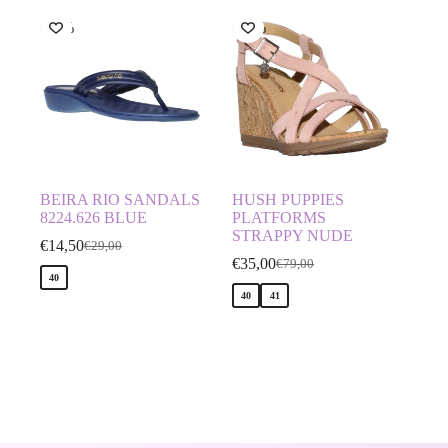
-50%
-56%
BEIRA RIO SANDALS
HUSH PUPPIES
8224.626 BLUE
PLATFORMS
STRAPPY NUDE
€
14,50
€
29,00
€
35,00
€
79,00
40
40
41