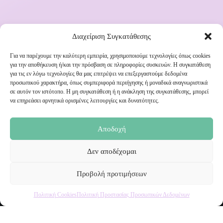
Διαχείριση Συγκατάθεσης
Για να παρέχουμε την καλύτερη εμπειρία, χρησιμοποιούμε τεχνολογίες όπως cookies
για την αποθήκευση ή/και την πρόσβαση σε πληροφορίες συσκευών. Η συγκατάθεση
για τις εν λόγω τεχνολογίες θα μας επιτρέψει να επεξεργαστούμε δεδομένα
προσωπικού χαρακτήρα, όπως συμπεριφορά περιήγησης ή μοναδικά αναγνωριστικά
σε αυτόν τον ιστότοπο. Η μη συγκατάθεση ή η ανάκληση της συγκατάθεσης, μπορεί
να επηρεάσει αρνητικά ορισμένες λειτουργίες και δυνατότητες.
Αποδοχή
Ε
Δεν αποδέχομαι
Προβολή προτιμήσεων
Διεύθυνση:
Πολιτική Cookies
Πολιτική Προστασίας Προσωπικών Δεδομένων
1821 91, Ηράκλειο 712 01
Τηλέφωνο:
2810 335 011