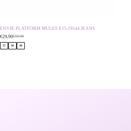
ENVIE PLATFORM MULES E15-19144 JEANS
D.FRA
€
29,90
€
29,90
€
59,90
€
37
38
40
36