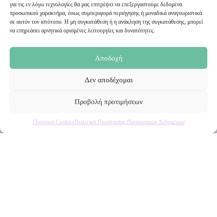
Εγγραφή στο Newsletter μας
για τις εν λόγω τεχνολογίες θα μας επιτρέψει να επεξεργαστούμε δεδομένα
προσωπικού χαρακτήρα, όπως συμπεριφορά περιήγησης ή μοναδικά αναγνωριστικά
σε αυτόν τον ιστότοπο. Η μη συγκατάθεση ή η ανάκληση της συγκατάθεσης, μπορεί
Ενημερωθείτε πρώτοι για εκπτώσεις και αποκλειστικές
να επηρεάσει αρνητικά ορισμένες λειτουργίες και δυνατότητες.
προσφορές!
Αποδοχή
Δεν αποδέχομαι
Προβολή προτιμήσεων
Πολιτική Cookies
Πολιτική Προστασίας Προσωπικών Δεδομένων