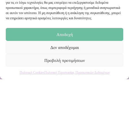
Εγγραφή στο Newsletter μας
για τις εν λόγω τεχνολογίες θα μας επιτρέψει να επεξεργαστούμε δεδομένα
προσωπικού χαρακτήρα, όπως συμπεριφορά περιήγησης ή μοναδικά αναγνωριστικά
σε αυτόν τον ιστότοπο. Η μη συγκατάθεση ή η ανάκληση της συγκατάθεσης, μπορεί
Ενημερωθείτε πρώτοι για εκπτώσεις και αποκλειστικές
να επηρεάσει αρνητικά ορισμένες λειτουργίες και δυνατότητες.
προσφορές!
Αποδοχή
Δεν αποδέχομαι
Προβολή προτιμήσεων
Πολιτική Cookies
Πολιτική Προστασίας Προσωπικών Δεδομένων