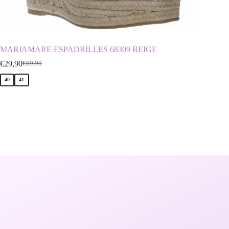
MARIAMARE ESPADRILLES 68309 BEIGE
D.FRA
€
29,90
€
29,90
€
69,90
€
40
41
41