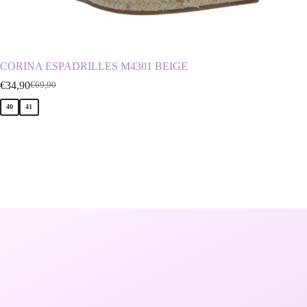
CORINA ESPADRILLES M4301 BEIGE
ENVIE
€
34,90
€
19,90
€
69,90
€
40
41
37
40