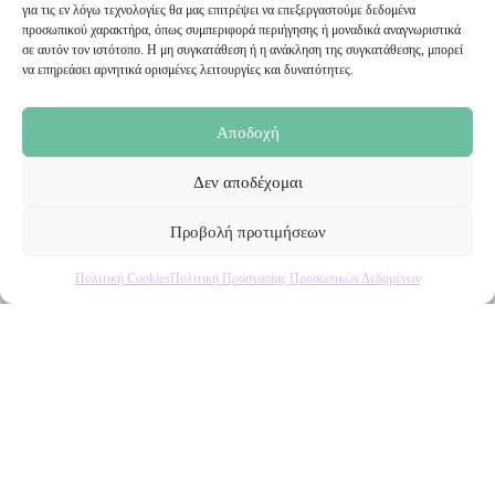
Εγγραφή στο Newsletter μας
για τις εν λόγω τεχνολογίες θα μας επιτρέψει να επεξεργαστούμε δεδομένα
προσωπικού χαρακτήρα, όπως συμπεριφορά περιήγησης ή μοναδικά αναγνωριστικά
σε αυτόν τον ιστότοπο. Η μη συγκατάθεση ή η ανάκληση της συγκατάθεσης, μπορεί
Ενημερωθείτε πρώτοι για εκπτώσεις και αποκλειστικές
να επηρεάσει αρνητικά ορισμένες λειτουργίες και δυνατότητες.
προσφορές!
Αποδοχή
Δεν αποδέχομαι
Προβολή προτιμήσεων
Πολιτική Cookies
Πολιτική Προστασίας Προσωπικών Δεδομένων