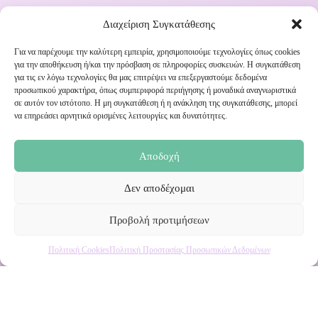
Διαχείριση Συγκατάθεσης
Για να παρέχουμε την καλύτερη εμπειρία, χρησιμοποιούμε τεχνολογίες όπως cookies
για την αποθήκευση ή/και την πρόσβαση σε πληροφορίες συσκευών. Η συγκατάθεση
για τις εν λόγω τεχνολογίες θα μας επιτρέψει να επεξεργαστούμε δεδομένα
Εγγραφή στο Newsletter μας
προσωπικού χαρακτήρα, όπως συμπεριφορά περιήγησης ή μοναδικά αναγνωριστικά
σε αυτόν τον ιστότοπο. Η μη συγκατάθεση ή η ανάκληση της συγκατάθεσης, μπορεί
να επηρεάσει αρνητικά ορισμένες λειτουργίες και δυνατότητες.
Ενημερωθείτε πρώτοι για εκπτώσεις και αποκλειστικές
προσφορές!
Αποδοχή
Δεν αποδέχομαι
Προβολή προτιμήσεων
Πολιτική Cookies
Πολιτική Προστασίας Προσωπικών Δεδομένων