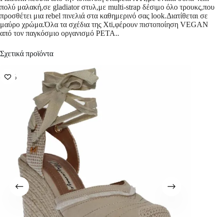
πολύ μαλακή,σε gladiator στυλ,με multi-strap δέσιμο όλο τρουκς,που
προσθέτει μια rebel πινελιά στα καθημερινό σας look.Διατίθεται σε
μαύρο χρώμα.Όλα τα σχέδια της Xti,φέρoυν πιστοποίηση VEGAN
από τον παγκόσμιο οργανισμό PETA..
Σχετικά προϊόντα
-57%
-50%