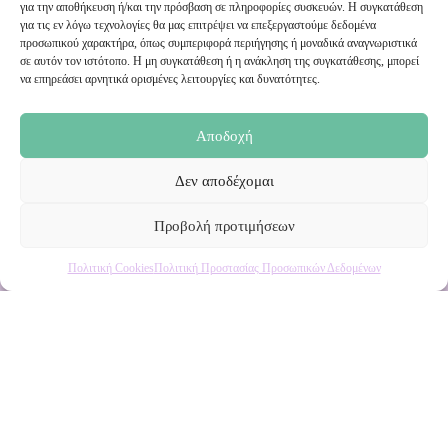
για την αποθήκευση ή/και την πρόσβαση σε πληροφορίες συσκευών. Η συγκατάθεση
Εγγραφή στο Newsletter μας
για τις εν λόγω τεχνολογίες θα μας επιτρέψει να επεξεργαστούμε δεδομένα
προσωπικού χαρακτήρα, όπως συμπεριφορά περιήγησης ή μοναδικά αναγνωριστικά
σε αυτόν τον ιστότοπο. Η μη συγκατάθεση ή η ανάκληση της συγκατάθεσης, μπορεί
Ενημερωθείτε πρώτοι για εκπτώσεις και αποκλειστικές
να επηρεάσει αρνητικά ορισμένες λειτουργίες και δυνατότητες.
προσφορές!
Αποδοχή
Δεν αποδέχομαι
Προβολή προτιμήσεων
Πολιτική Cookies
Πολιτική Προστασίας Προσωπικών Δεδομένων