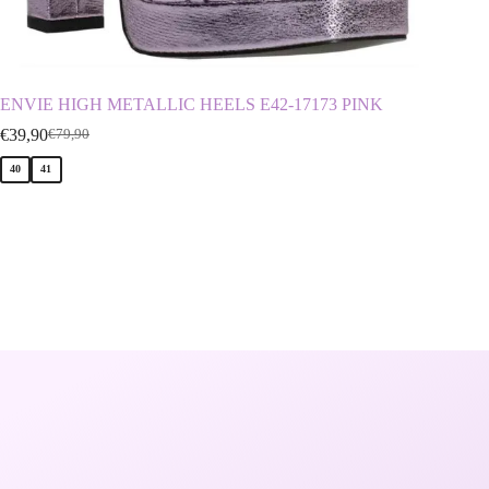
ENVIE HIGH METALLIC HEELS E42-17173 PINK
ENVIE
€
39,90
€
29,90
€
79,90
€
40
41
36