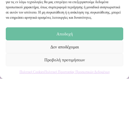
Εγγραφή στο Newsletter μας
για τις εν λόγω τεχνολογίες θα μας επιτρέψει να επεξεργαστούμε δεδομένα
προσωπικού χαρακτήρα, όπως συμπεριφορά περιήγησης ή μοναδικά αναγνωριστικά
σε αυτόν τον ιστότοπο. Η μη συγκατάθεση ή η ανάκληση της συγκατάθεσης, μπορεί
Ενημερωθείτε πρώτοι για εκπτώσεις και αποκλειστικές
να επηρεάσει αρνητικά ορισμένες λειτουργίες και δυνατότητες.
προσφορές!
Αποδοχή
Δεν αποδέχομαι
Προβολή προτιμήσεων
Πολιτική Cookies
Πολιτική Προστασίας Προσωπικών Δεδομένων