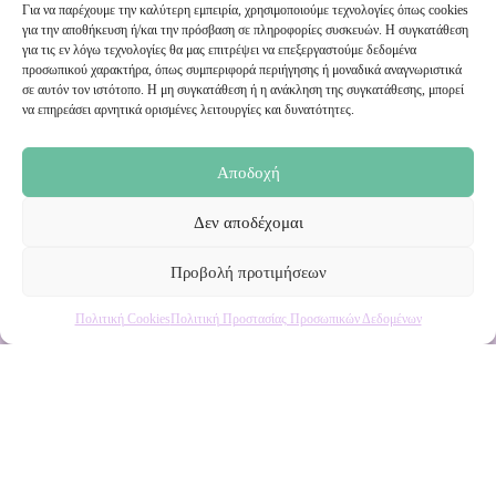
Για να παρέχουμε την καλύτερη εμπειρία, χρησιμοποιούμε τεχνολογίες όπως cookies
για την αποθήκευση ή/και την πρόσβαση σε πληροφορίες συσκευών. Η συγκατάθεση
Εγγραφή στο Newsletter μας
για τις εν λόγω τεχνολογίες θα μας επιτρέψει να επεξεργαστούμε δεδομένα
προσωπικού χαρακτήρα, όπως συμπεριφορά περιήγησης ή μοναδικά αναγνωριστικά
σε αυτόν τον ιστότοπο. Η μη συγκατάθεση ή η ανάκληση της συγκατάθεσης, μπορεί
να επηρεάσει αρνητικά ορισμένες λειτουργίες και δυνατότητες.
Ενημερωθείτε πρώτοι για εκπτώσεις και αποκλειστικές
προσφορές!
Αποδοχή
Δεν αποδέχομαι
Προβολή προτιμήσεων
Πολιτική Cookies
Πολιτική Προστασίας Προσωπικών Δεδομένων