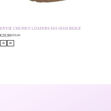
ENVIE CHUNKY LOAFERS E63-19316 BEIGE
ENVIE 
€
29,90
€
29,90
€
59,90
€
36
40
36
37