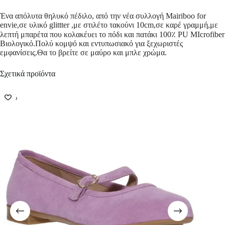
Ένα απόλυτα θηλυκό πέδιλο, από την νέα συλλογή Mairiboo for
envie,σε υλικό glittter ,με στιλέτο τακούνι 10cm,σε καρέ γραμμή,με
λεπτή μπαρέτα που κολακέυει το πόδι και πατάκι 100٪ PU MIcrofiber
Βιολογικό.Πολύ κομψό και εντυπωσιακό για ξεχωριστές
εμφανίσεις.Θα το βρείτε σε μαύρο και μπλε χρώμα.
Σχετικά προϊόντα
-50%
-50%