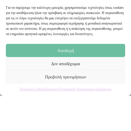
Για να παρέχουμε την καλύτερη εμπειρία, χρησιμοποιούμε τεχνολογίες όπως cookies
για την αποθήκευση ή/και την πρόσβαση σε πληροφορίες συσκευών. Η συγκατάθεση
Εγγραφή στο Newsletter μας
για τις εν λόγω τεχνολογίες θα μας επιτρέψει να επεξεργαστούμε δεδομένα
προσωπικού χαρακτήρα, όπως συμπεριφορά περιήγησης ή μοναδικά αναγνωριστικά
σε αυτόν τον ιστότοπο. Η μη συγκατάθεση ή η ανάκληση της συγκατάθεσης, μπορεί
να επηρεάσει αρνητικά ορισμένες λειτουργίες και δυνατότητες.
Ενημερωθείτε πρώτοι για εκπτώσεις και αποκλειστικές
προσφορές!
Αποδοχή
Δεν αποδέχομαι
Προβολή προτιμήσεων
Πολιτική Cookies
Πολιτική Προστασίας Προσωπικών Δεδομένων