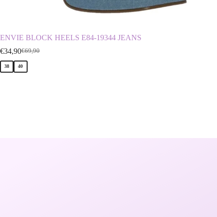
ENVIE BLOCK HEELS E84-19344 JEANS
CORIN
€
34,90
€
29,90
€
69,90
€
38
40
36