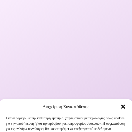
Διαχείριση Συγκατάθεσης
Για να παρέχουμε την καλύτερη εμπειρία, χρησιμοποιούμε τεχνολογίες όπως cookies
για την αποθήκευση ή/και την πρόσβαση σε πληροφορίες συσκευών. Η συγκατάθεση
Εγγραφή στο Newsletter μας
για τις εν λόγω τεχνολογίες θα μας επιτρέψει να επεξεργαστούμε δεδομένα