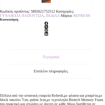
Κωδικός προϊόντος:
5892621752512
Κατηγορίες:
ΓΥΝΑΙΚΕΙΑ ΠΑΠΟΥΤΣΙΑ
,
ΠΕΔΙΛΑ
Μάρκα:
REFRESH
Κοινοποίηση
Περιγραφή
Επιπλέον πληροφορίες
Πέδιλα από την ισπανική εταιρεία Refresh,με φλασα και μπαρέτα,με
block τακούνι 7cm, φιάπα 3cm,με τεχνολογία Biotech Memory Foam
pro,πρακτικό και στυλάτο με άνεση σε κάθε βήμα.Διατίθεται σε