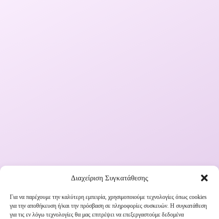
Διαχείριση Συγκατάθεσης
Για να παρέχουμε την καλύτερη εμπειρία, χρησιμοποιούμε τεχνολογίες όπως cookies
για την αποθήκευση ή/και την πρόσβαση σε πληροφορίες συσκευών. Η συγκατάθεση
Εγγραφή στο Newsletter μας
για τις εν λόγω τεχνολογίες θα μας επιτρέψει να επεξεργαστούμε δεδομένα