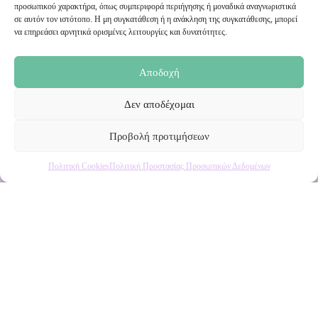
προσωπικού χαρακτήρα, όπως συμπεριφορά περιήγησης ή μοναδικά αναγνωριστικά
σε αυτόν τον ιστότοπο. Η μη συγκατάθεση ή η ανάκληση της συγκατάθεσης, μπορεί
Ενημερωθείτε πρώτοι για εκπτώσεις και αποκλειστικές
να επηρεάσει αρνητικά ορισμένες λειτουργίες και δυνατότητες.
προσφορές!
Αποδοχή
Δεν αποδέχομαι
Προβολή προτιμήσεων
Πολιτική Cookies
Πολιτική Προστασίας Προσωπικών Δεδομένων