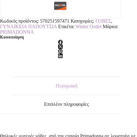
Κωδικός προϊόντος:
570251597471
Κατηγορίες:
ΓΟΒΕΣ
,
ΓΥΝΑΙΚΕΙΑ ΠΑΠΟΥΤΣΙΑ
Ετικέτα:
Winter Outlet
Μάρκα:
PRIMADONNA
Κοινοποίηση
Περιγραφή
Επιπλέον πληροφορίες
Θηλυκές μυτερές γόβες, από την εταιρία Primadonna,σε λουστρίνι,με