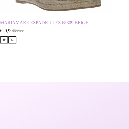
MARIAMARE ESPADRILLES 68309 BEIGE
D.FRA
€
29,90
€
39,90
€
69,90
€
40
41
37