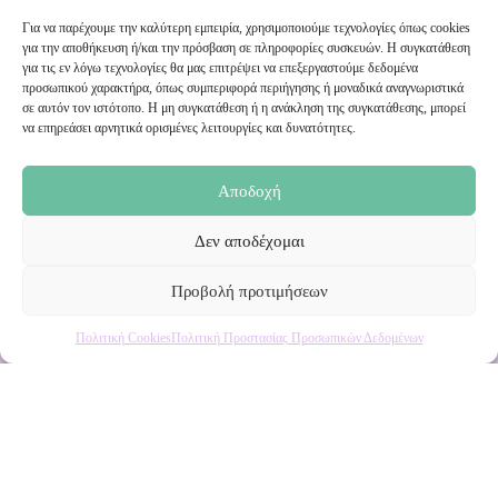
Για να παρέχουμε την καλύτερη εμπειρία, χρησιμοποιούμε τεχνολογίες όπως cookies
για την αποθήκευση ή/και την πρόσβαση σε πληροφορίες συσκευών. Η συγκατάθεση
Εγγραφή στο Newsletter μας
για τις εν λόγω τεχνολογίες θα μας επιτρέψει να επεξεργαστούμε δεδομένα
προσωπικού χαρακτήρα, όπως συμπεριφορά περιήγησης ή μοναδικά αναγνωριστικά
σε αυτόν τον ιστότοπο. Η μη συγκατάθεση ή η ανάκληση της συγκατάθεσης, μπορεί
να επηρεάσει αρνητικά ορισμένες λειτουργίες και δυνατότητες.
Ενημερωθείτε πρώτοι για εκπτώσεις και αποκλειστικές
προσφορές!
Αποδοχή
Δεν αποδέχομαι
Προβολή προτιμήσεων
Πολιτική Cookies
Πολιτική Προστασίας Προσωπικών Δεδομένων