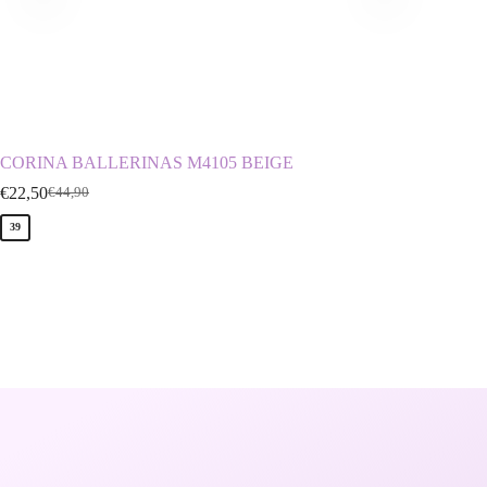
CORINA BALLERINAS M4105 BEIGE
ENVIE
€
22,50
€
39,90
€
44,90
€
39
39
40