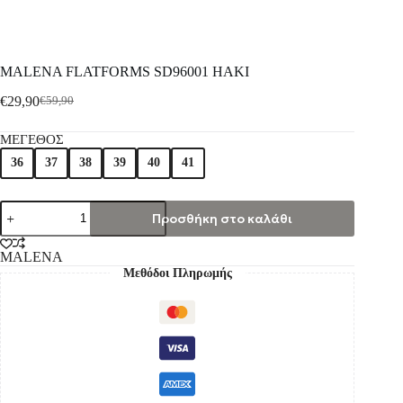
MALENA FLATFORMS SD96001 HAKI
€
29,90
€
59,90
ΜΕΓΕΘΟΣ
36
37
38
39
40
41
Προσθήκη στο καλάθι
MALENA
Μεθόδοι Πληρωμής