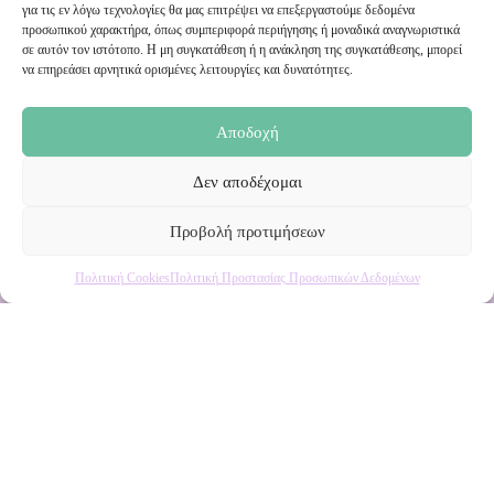
Εγγραφή στο Newsletter μας
για τις εν λόγω τεχνολογίες θα μας επιτρέψει να επεξεργαστούμε δεδομένα
προσωπικού χαρακτήρα, όπως συμπεριφορά περιήγησης ή μοναδικά αναγνωριστικά
σε αυτόν τον ιστότοπο. Η μη συγκατάθεση ή η ανάκληση της συγκατάθεσης, μπορεί
Ενημερωθείτε πρώτοι για εκπτώσεις και αποκλειστικές
να επηρεάσει αρνητικά ορισμένες λειτουργίες και δυνατότητες.
προσφορές!
Αποδοχή
Δεν αποδέχομαι
Προβολή προτιμήσεων
Πολιτική Cookies
Πολιτική Προστασίας Προσωπικών Δεδομένων