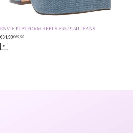
ENVIE PLATFORM HEELS E65-19241 JEANS
ENVIE 
€
34,90
€
39,90
€
69,90
€
41
40
41