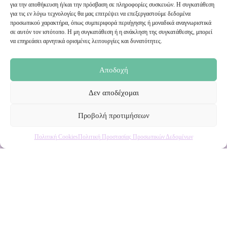
για την αποθήκευση ή/και την πρόσβαση σε πληροφορίες συσκευών. Η συγκατάθεση
Εγγραφή στο Newsletter μας
για τις εν λόγω τεχνολογίες θα μας επιτρέψει να επεξεργαστούμε δεδομένα
προσωπικού χαρακτήρα, όπως συμπεριφορά περιήγησης ή μοναδικά αναγνωριστικά
σε αυτόν τον ιστότοπο. Η μη συγκατάθεση ή η ανάκληση της συγκατάθεσης, μπορεί
Ενημερωθείτε πρώτοι για εκπτώσεις και αποκλειστικές
να επηρεάσει αρνητικά ορισμένες λειτουργίες και δυνατότητες.
προσφορές!
Αποδοχή
Δεν αποδέχομαι
Προβολή προτιμήσεων
Πολιτική Cookies
Πολιτική Προστασίας Προσωπικών Δεδομένων