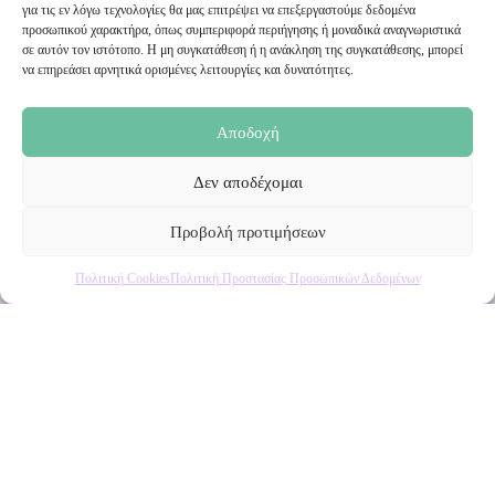
Εγγραφή στο Newsletter μας
για τις εν λόγω τεχνολογίες θα μας επιτρέψει να επεξεργαστούμε δεδομένα
προσωπικού χαρακτήρα, όπως συμπεριφορά περιήγησης ή μοναδικά αναγνωριστικά
σε αυτόν τον ιστότοπο. Η μη συγκατάθεση ή η ανάκληση της συγκατάθεσης, μπορεί
Ενημερωθείτε πρώτοι για εκπτώσεις και αποκλειστικές
να επηρεάσει αρνητικά ορισμένες λειτουργίες και δυνατότητες.
προσφορές!
Αποδοχή
Δεν αποδέχομαι
Προβολή προτιμήσεων
Πολιτική Cookies
Πολιτική Προστασίας Προσωπικών Δεδομένων