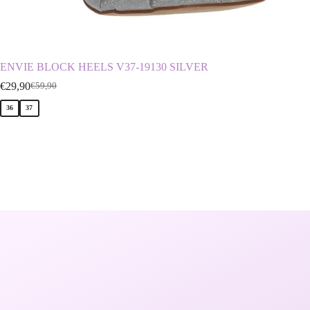
ENVIE BLOCK HEELS V37-19130 SILVER
ENVIE
€
29,90
€
54,90
€
59,90
€
36
37
39