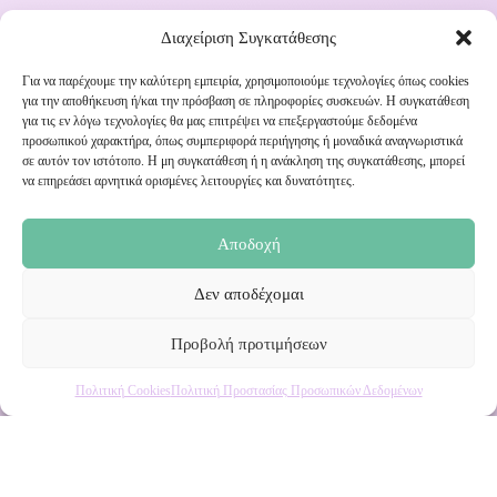
Διαχείριση Συγκατάθεσης
Για να παρέχουμε την καλύτερη εμπειρία, χρησιμοποιούμε τεχνολογίες όπως cookies
για την αποθήκευση ή/και την πρόσβαση σε πληροφορίες συσκευών. Η συγκατάθεση
για τις εν λόγω τεχνολογίες θα μας επιτρέψει να επεξεργαστούμε δεδομένα
Εγγραφή στο Newsletter μας
προσωπικού χαρακτήρα, όπως συμπεριφορά περιήγησης ή μοναδικά αναγνωριστικά
σε αυτόν τον ιστότοπο. Η μη συγκατάθεση ή η ανάκληση της συγκατάθεσης, μπορεί
να επηρεάσει αρνητικά ορισμένες λειτουργίες και δυνατότητες.
Ενημερωθείτε πρώτοι για εκπτώσεις και αποκλειστικές
προσφορές!
Αποδοχή
Δεν αποδέχομαι
Προβολή προτιμήσεων
Πολιτική Cookies
Πολιτική Προστασίας Προσωπικών Δεδομένων