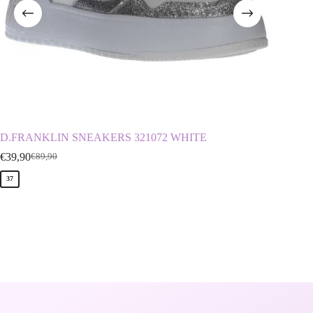
D.FRANKLIN SNEAKERS 321072 WHITE
ENVIE
€
39,90
€
29,90
€
89,90
€
37
36
40