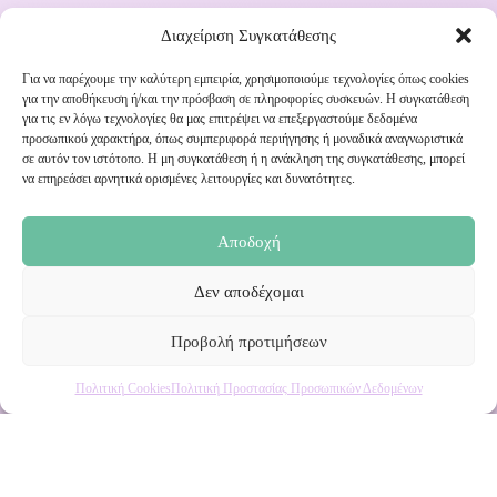
Διαχείριση Συγκατάθεσης
Για να παρέχουμε την καλύτερη εμπειρία, χρησιμοποιούμε τεχνολογίες όπως cookies
για την αποθήκευση ή/και την πρόσβαση σε πληροφορίες συσκευών. Η συγκατάθεση
για τις εν λόγω τεχνολογίες θα μας επιτρέψει να επεξεργαστούμε δεδομένα
Εγγραφή στο Newsletter μας
προσωπικού χαρακτήρα, όπως συμπεριφορά περιήγησης ή μοναδικά αναγνωριστικά
σε αυτόν τον ιστότοπο. Η μη συγκατάθεση ή η ανάκληση της συγκατάθεσης, μπορεί
να επηρεάσει αρνητικά ορισμένες λειτουργίες και δυνατότητες.
Ενημερωθείτε πρώτοι για εκπτώσεις και αποκλειστικές
προσφορές!
Αποδοχή
Δεν αποδέχομαι
Προβολή προτιμήσεων
Πολιτική Cookies
Πολιτική Προστασίας Προσωπικών Δεδομένων