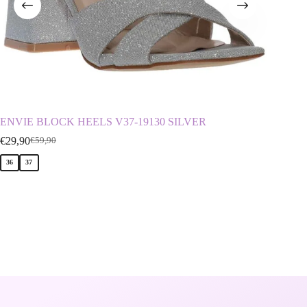
ENVIE BLOCK HEELS V37-19130 SILVER
ENVIE
NUDE
€
29,90
€
59,90
€
39,90
€
36
37
36
39