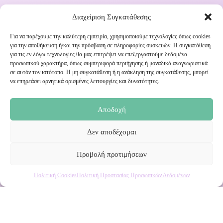
Διαχείριση Συγκατάθεσης
Για να παρέχουμε την καλύτερη εμπειρία, χρησιμοποιούμε τεχνολογίες όπως cookies
για την αποθήκευση ή/και την πρόσβαση σε πληροφορίες συσκευών. Η συγκατάθεση
για τις εν λόγω τεχνολογίες θα μας επιτρέψει να επεξεργαστούμε δεδομένα
Εγγραφή στο Newsletter μας
προσωπικού χαρακτήρα, όπως συμπεριφορά περιήγησης ή μοναδικά αναγνωριστικά
σε αυτόν τον ιστότοπο. Η μη συγκατάθεση ή η ανάκληση της συγκατάθεσης, μπορεί
να επηρεάσει αρνητικά ορισμένες λειτουργίες και δυνατότητες.
Ενημερωθείτε πρώτοι για εκπτώσεις και αποκλειστικές
προσφορές!
Αποδοχή
Δεν αποδέχομαι
Προβολή προτιμήσεων
Πολιτική Cookies
Πολιτική Προστασίας Προσωπικών Δεδομένων