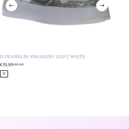
D.FRANKLIN SNEAKERS 321072 WHITE
ENVIE 
€
39,90
€
29,90
€
89,90
€
37
36
37