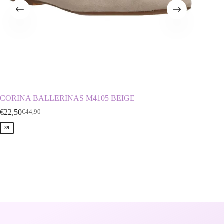
CORINA BALLERINAS M4105 BEIGE
MTNG 
€
22,50
€
29,90
€
44,90
€
39
39
40