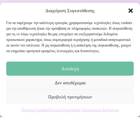
Διαχείριση Συγκατάθεσης
Για να παρέχουμε την καλύτερη εμπειρία, χρησιμοποιούμε τεχνολογίες όπως cookies
για την αποθήκευση ή/και την πρόσβαση σε πληροφορίες συσκευών. Η συγκατάθεση
για τις εν λόγω τεχνολογίες θα μας επιτρέψει να επεξεργαστούμε δεδομένα
Εγγραφή στο Newsletter μας
προσωπικού χαρακτήρα, όπως συμπεριφορά περιήγησης ή μοναδικά αναγνωριστικά
σε αυτόν τον ιστότοπο. Η μη συγκατάθεση ή η ανάκληση της συγκατάθεσης, μπορεί
να επηρεάσει αρνητικά ορισμένες λειτουργίες και δυνατότητες.
Ενημερωθείτε πρώτοι για εκπτώσεις και αποκλειστικές
προσφορές!
Αποδοχή
Δεν αποδέχομαι
Προβολή προτιμήσεων
Πολιτική Cookies
Πολιτική Προστασίας Προσωπικών Δεδομένων