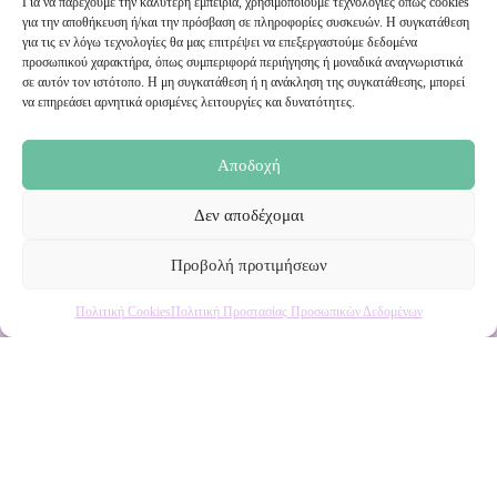
Για να παρέχουμε την καλύτερη εμπειρία, χρησιμοποιούμε τεχνολογίες όπως cookies
για την αποθήκευση ή/και την πρόσβαση σε πληροφορίες συσκευών. Η συγκατάθεση
Εγγραφή στο Newsletter μας
για τις εν λόγω τεχνολογίες θα μας επιτρέψει να επεξεργαστούμε δεδομένα
προσωπικού χαρακτήρα, όπως συμπεριφορά περιήγησης ή μοναδικά αναγνωριστικά
σε αυτόν τον ιστότοπο. Η μη συγκατάθεση ή η ανάκληση της συγκατάθεσης, μπορεί
Ενημερωθείτε πρώτοι για εκπτώσεις και αποκλειστικές
να επηρεάσει αρνητικά ορισμένες λειτουργίες και δυνατότητες.
προσφορές!
Αποδοχή
Δεν αποδέχομαι
Προβολή προτιμήσεων
Πολιτική Cookies
Πολιτική Προστασίας Προσωπικών Δεδομένων