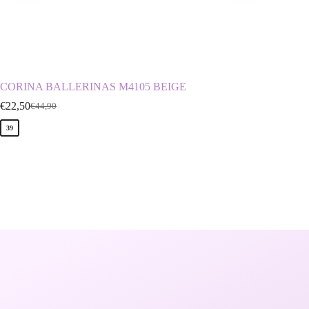
CORINA BALLERINAS M4105 BEIGE
D.FRA
€
22,50
€
29,90
€
44,90
€
39
36