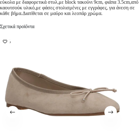
εύκολα με διαφορετικά στυλ,με block τακούνι 9cm, φιάπα 3.5cm,από
καουτσούκ υλικό,με φάσες στολισμένες με εγγράφες, για άνεση σε
κάθε βήμα.Διατίθεται σε μαύρο και λεοπάρ χρώμα.
Σχετικά προϊόντα
-50%
-50%