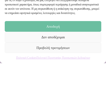
για τις εν λόγω τεχνολογίες θα μας επιτρέψει να επεξεργαστούμε δεδομένα
προσωπικού χαρακτήρα, όπως συμπεριφορά περιήγησης ή μοναδικά αναγνωριστικά
σε αυτόν τον ιστότοπο. Η μη συγκατάθεση ή η ανάκληση της συγκατάθεσης, μπορεί
Ενημερωθείτε πρώτοι για εκπτώσεις και αποκλειστικές
να επηρεάσει αρνητικά ορισμένες λειτουργίες και δυνατότητες.
προσφορές!
Αποδοχή
Δεν αποδέχομαι
Προβολή προτιμήσεων
Πολιτική Cookies
Πολιτική Προστασίας Προσωπικών Δεδομένων