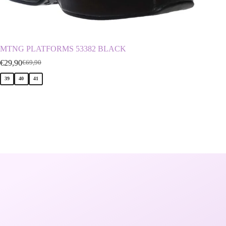
MTNG PLATFORMS 53382 BLACK
D.FRA
€
29,90
€
29,90
€
69,90
€
39
40
41
41