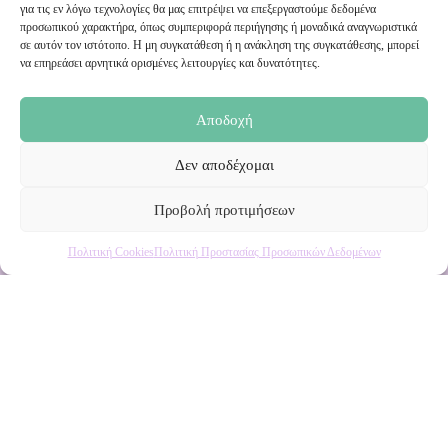
Εγγραφή στο Newsletter μας
για τις εν λόγω τεχνολογίες θα μας επιτρέψει να επεξεργαστούμε δεδομένα
προσωπικού χαρακτήρα, όπως συμπεριφορά περιήγησης ή μοναδικά αναγνωριστικά
σε αυτόν τον ιστότοπο. Η μη συγκατάθεση ή η ανάκληση της συγκατάθεσης, μπορεί
Ενημερωθείτε πρώτοι για εκπτώσεις και αποκλειστικές
να επηρεάσει αρνητικά ορισμένες λειτουργίες και δυνατότητες.
προσφορές!
Αποδοχή
Δεν αποδέχομαι
Προβολή προτιμήσεων
Πολιτική Cookies
Πολιτική Προστασίας Προσωπικών Δεδομένων