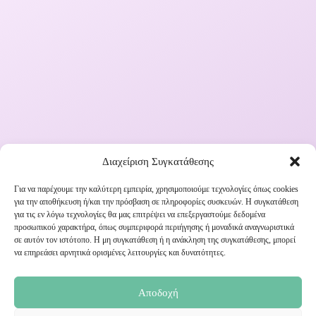
Διαχείριση Συγκατάθεσης
Για να παρέχουμε την καλύτερη εμπειρία, χρησιμοποιούμε τεχνολογίες όπως cookies
για την αποθήκευση ή/και την πρόσβαση σε πληροφορίες συσκευών. Η συγκατάθεση
για τις εν λόγω τεχνολογίες θα μας επιτρέψει να επεξεργαστούμε δεδομένα
προσωπικού χαρακτήρα, όπως συμπεριφορά περιήγησης ή μοναδικά αναγνωριστικά
σε αυτόν τον ιστότοπο. Η μη συγκατάθεση ή η ανάκληση της συγκατάθεσης, μπορεί
Εγγραφή στο Newsletter μας
να επηρεάσει αρνητικά ορισμένες λειτουργίες και δυνατότητες.
Ενημερωθείτε πρώτοι για εκπτώσεις και αποκλειστικές
Αποδοχή
προσφορές!