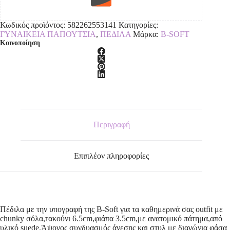
Κωδικός προϊόντος:
582262553141
Κατηγορίες:
ΓΥΝΑΙΚΕΙΑ ΠΑΠΟΥΤΣΙΑ
,
ΠΕΔΙΛΑ
Μάρκα:
B-SOFT
Κοινοποίηση
Περιγραφή
Επιπλέον πληροφορίες
Πέδιλα με την υπογραφή της B-Soft για τα καθημερινά σας outfit με
chunky σόλα,τακούνι 6.5cm,φιάπα 3.5cm,με ανατομικό πάτημα,από
υλικό suede.Άψογος συνδυασμός άνεσης και στυλ με διαγώνια φάσα