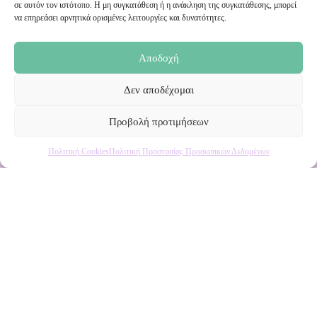
σε αυτόν τον ιστότοπο. Η μη συγκατάθεση ή η ανάκληση της συγκατάθεσης, μπορεί
Ενημερωθείτε πρώτοι για εκπτώσεις και αποκλειστικές
να επηρεάσει αρνητικά ορισμένες λειτουργίες και δυνατότητες.
προσφορές!
Αποδοχή
Δεν αποδέχομαι
Προβολή προτιμήσεων
Πολιτική Cookies
Πολιτική Προστασίας Προσωπικών Δεδομένων