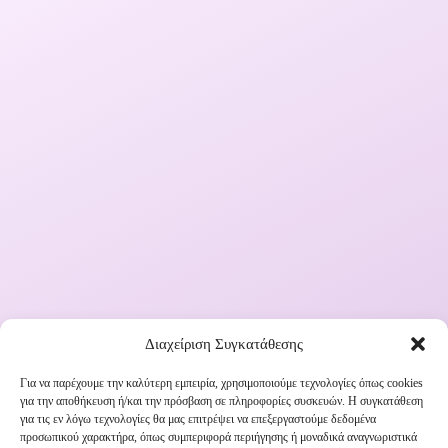
Διαχείριση Συγκατάθεσης
Για να παρέχουμε την καλύτερη εμπειρία, χρησιμοποιούμε τεχνολογίες όπως cookies
για την αποθήκευση ή/και την πρόσβαση σε πληροφορίες συσκευών. Η συγκατάθεση
Εγγραφή στο Newsletter μας
για τις εν λόγω τεχνολογίες θα μας επιτρέψει να επεξεργαστούμε δεδομένα
προσωπικού χαρακτήρα, όπως συμπεριφορά περιήγησης ή μοναδικά αναγνωριστικά