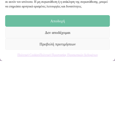
σε αυτόν τον ιστότοπο. Η μη συγκατάθεση ή η ανάκληση της συγκατάθεσης, μπορεί
Ενημερωθείτε πρώτοι για εκπτώσεις και αποκλειστικές
να επηρεάσει αρνητικά ορισμένες λειτουργίες και δυνατότητες.
προσφορές!
Αποδοχή
Δεν αποδέχομαι
Προβολή προτιμήσεων
Πολιτική Cookies
Πολιτική Προστασίας Προσωπικών Δεδομένων