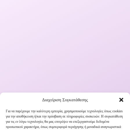
Διαχείριση Συγκατάθεσης
Για να παρέχουμε την καλύτερη εμπειρία, χρησιμοποιούμε τεχνολογίες όπως cookies
για την αποθήκευση ή/και την πρόσβαση σε πληροφορίες συσκευών. Η συγκατάθεση
Εγγραφή στο Newsletter μας
για τις εν λόγω τεχνολογίες θα μας επιτρέψει να επεξεργαστούμε δεδομένα
προσωπικού χαρακτήρα, όπως συμπεριφορά περιήγησης ή μοναδικά αναγνωριστικά