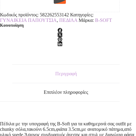
Κωδικός προϊόντος:
582262553142
Κατηγορίες:
ΓΥΝΑΙΚΕΙΑ ΠΑΠΟΥΤΣΙΑ
,
ΠΕΔΙΛΑ
Μάρκα:
B-SOFT
Κοινοποίηση
Περιγραφή
Επιπλέον πληροφορίες
Πέδιλα με την υπογραφή της B-Soft για τα καθημερινά σας outfit με
chunky σόλα,τακούνι 6.5cm,φιάπα 3.5cm,με ανατομικό πάτημα,από
υλικό suede.Άψογος συνδυασμός άνεσης και στυλ με διαγώνια φάσα