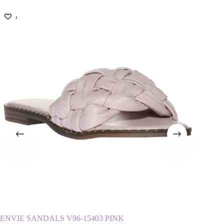
-50%
-50%
ENVIE SANDALS V96-15403 PINK
MALEN