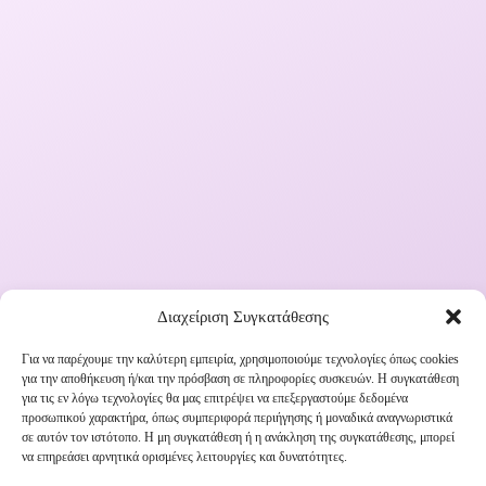
Διαχείριση Συγκατάθεσης
Για να παρέχουμε την καλύτερη εμπειρία, χρησιμοποιούμε τεχνολογίες όπως cookies
Εγγραφή στο Newsletter μας
για την αποθήκευση ή/και την πρόσβαση σε πληροφορίες συσκευών. Η συγκατάθεση
για τις εν λόγω τεχνολογίες θα μας επιτρέψει να επεξεργαστούμε δεδομένα
προσωπικού χαρακτήρα, όπως συμπεριφορά περιήγησης ή μοναδικά αναγνωριστικά
Ενημερωθείτε πρώτοι για εκπτώσεις και αποκλειστικές
σε αυτόν τον ιστότοπο. Η μη συγκατάθεση ή η ανάκληση της συγκατάθεσης, μπορεί
να επηρεάσει αρνητικά ορισμένες λειτουργίες και δυνατότητες.
προσφορές!