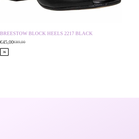
BREESTOW BLOCK HEELS 2217 BLACK
MALEN
€
45,00
€
20,00
€
89,00
€
36
39