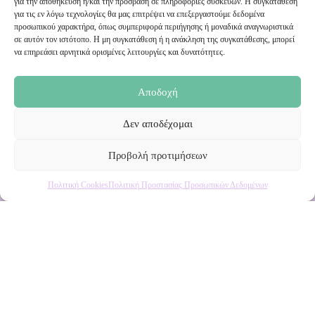
για την αποθήκευση ή/και την πρόσβαση σε πληροφορίες συσκευών. Η συγκατάθεση
Εγγραφή στο Newsletter μας
για τις εν λόγω τεχνολογίες θα μας επιτρέψει να επεξεργαστούμε δεδομένα
προσωπικού χαρακτήρα, όπως συμπεριφορά περιήγησης ή μοναδικά αναγνωριστικά
σε αυτόν τον ιστότοπο. Η μη συγκατάθεση ή η ανάκληση της συγκατάθεσης, μπορεί
Ενημερωθείτε πρώτοι για εκπτώσεις και αποκλειστικές
να επηρεάσει αρνητικά ορισμένες λειτουργίες και δυνατότητες.
προσφορές!
Αποδοχή
Δεν αποδέχομαι
Προβολή προτιμήσεων
Πολιτική Cookies
Πολιτική Προστασίας Προσωπικών Δεδομένων