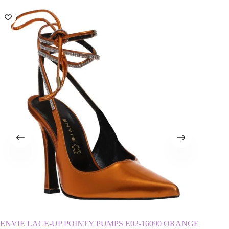
-61%
-56%
ENVIE LACE-UP POINTY PUMPS E02-16090 ORANGE
ENVIE 