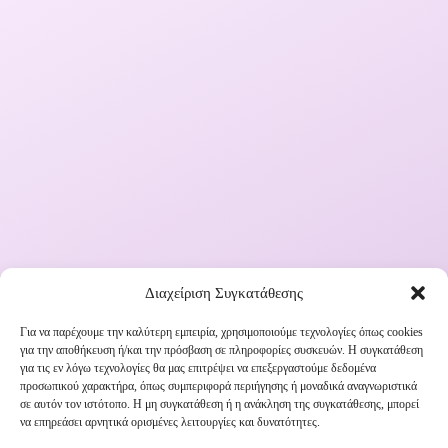
Διαχείριση Συγκατάθεσης
Για να παρέχουμε την καλύτερη εμπειρία, χρησιμοποιούμε τεχνολογίες όπως cookies
Εγγραφή στο Newsletter μας
για την αποθήκευση ή/και την πρόσβαση σε πληροφορίες συσκευών. Η συγκατάθεση
για τις εν λόγω τεχνολογίες θα μας επιτρέψει να επεξεργαστούμε δεδομένα
προσωπικού χαρακτήρα, όπως συμπεριφορά περιήγησης ή μοναδικά αναγνωριστικά
Ενημερωθείτε πρώτοι για εκπτώσεις και αποκλειστικές
σε αυτόν τον ιστότοπο. Η μη συγκατάθεση ή η ανάκληση της συγκατάθεσης, μπορεί
να επηρεάσει αρνητικά ορισμένες λειτουργίες και δυνατότητες.
προσφορές!