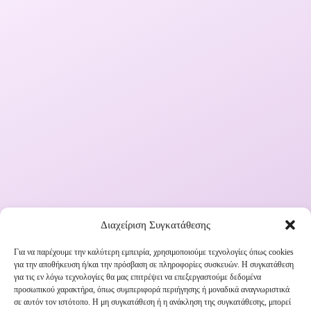
Διαχείριση Συγκατάθεσης
Για να παρέχουμε την καλύτερη εμπειρία, χρησιμοποιούμε τεχνολογίες όπως cookies
για την αποθήκευση ή/και την πρόσβαση σε πληροφορίες συσκευών. Η συγκατάθεση
Εγγραφή στο Newsletter μας
για τις εν λόγω τεχνολογίες θα μας επιτρέψει να επεξεργαστούμε δεδομένα
προσωπικού χαρακτήρα, όπως συμπεριφορά περιήγησης ή μοναδικά αναγνωριστικά
σε αυτόν τον ιστότοπο. Η μη συγκατάθεση ή η ανάκληση της συγκατάθεσης, μπορεί
Ενημερωθείτε πρώτοι για εκπτώσεις και αποκλειστικές