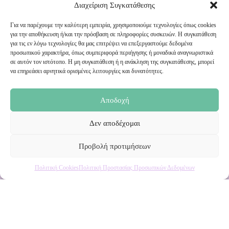
Διαχείριση Συγκατάθεσης
Για να παρέχουμε την καλύτερη εμπειρία, χρησιμοποιούμε τεχνολογίες όπως cookies
για την αποθήκευση ή/και την πρόσβαση σε πληροφορίες συσκευών. Η συγκατάθεση
για τις εν λόγω τεχνολογίες θα μας επιτρέψει να επεξεργαστούμε δεδομένα
Εγγραφή στο Newsletter μας
προσωπικού χαρακτήρα, όπως συμπεριφορά περιήγησης ή μοναδικά αναγνωριστικά
σε αυτόν τον ιστότοπο. Η μη συγκατάθεση ή η ανάκληση της συγκατάθεσης, μπορεί
να επηρεάσει αρνητικά ορισμένες λειτουργίες και δυνατότητες.
Ενημερωθείτε πρώτοι για εκπτώσεις και αποκλειστικές
προσφορές!
Αποδοχή
Δεν αποδέχομαι
Προβολή προτιμήσεων
Πολιτική Cookies
Πολιτική Προστασίας Προσωπικών Δεδομένων