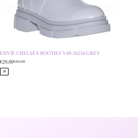
ENVIE CHELSEA BOOTIES V49-16234 GREY
ENVIE 
€
29,00
€
19,90
€
69,00
€
39
38