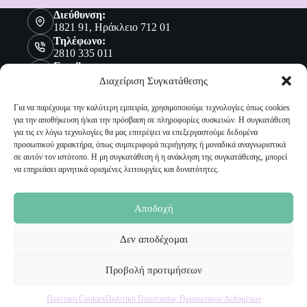
Διεύθυνση:
1821 91, Ηράκλειο 712 01
Τηλέφωνο:
2810 335 011
Email:
sales@malenashop.gr
Διαχείριση Συγκατάθεσης
Για να παρέχουμε την καλύτερη εμπειρία, χρησιμοποιούμε τεχνολογίες όπως cookies
για την αποθήκευση ή/και την πρόσβαση σε πληροφορίες συσκευών. Η συγκατάθεση
Πληροφορίες
για τις εν λόγω τεχνολογίες θα μας επιτρέψει να επεξεργαστούμε δεδομένα
προσωπικού χαρακτήρα, όπως συμπεριφορά περιήγησης ή μοναδικά αναγνωριστικά
Όροι Χρήσης
σε αυτόν τον ιστότοπο. Η μη συγκατάθεση ή η ανάκληση της συγκατάθεσης, μπορεί
Πολιτική Προστασίας Προσωπικών Δεδομένων
να επηρεάσει αρνητικά ορισμένες λειτουργίες και δυνατότητες.
Αποστολή Προϊόντων
Επιστροφές
Τρόποι Παραγγελίας
Αποδοχή
Τρόποι Πληρωμής
Δεν αποδέχομαι
Ο Λογαριασμός μου
Προβολή προτιμήσεων
Ο Λογαριασμός μου
Οι Παραγγελίες μου
Πολιτική Cookies
Πολιτική Προστασίας Προσωπικών Δεδομένων
Τα Αγαπημένα μου