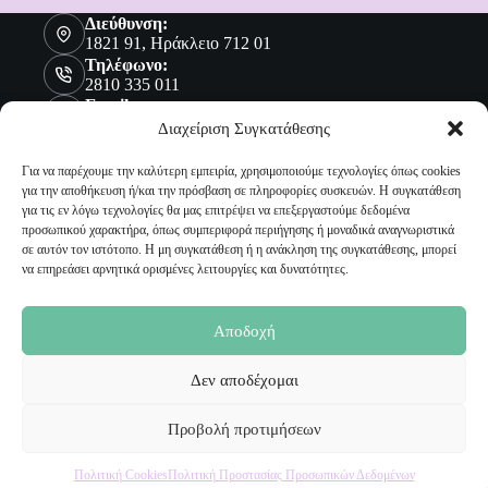
Διεύθυνση:
1821 91, Ηράκλειο 712 01
Τηλέφωνο:
2810 335 011
Email:
sales@malenashop.gr
Διαχείριση Συγκατάθεσης
Για να παρέχουμε την καλύτερη εμπειρία, χρησιμοποιούμε τεχνολογίες όπως cookies
για την αποθήκευση ή/και την πρόσβαση σε πληροφορίες συσκευών. Η συγκατάθεση
Πληροφορίες
για τις εν λόγω τεχνολογίες θα μας επιτρέψει να επεξεργαστούμε δεδομένα
προσωπικού χαρακτήρα, όπως συμπεριφορά περιήγησης ή μοναδικά αναγνωριστικά
Όροι Χρήσης
σε αυτόν τον ιστότοπο. Η μη συγκατάθεση ή η ανάκληση της συγκατάθεσης, μπορεί
Πολιτική Προστασίας Προσωπικών Δεδομένων
να επηρεάσει αρνητικά ορισμένες λειτουργίες και δυνατότητες.
Αποστολή Προϊόντων
Επιστροφές
Τρόποι Παραγγελίας
Αποδοχή
Τρόποι Πληρωμής
Δεν αποδέχομαι
Ο Λογαριασμός μου
Προβολή προτιμήσεων
Ο Λογαριασμός μου
Οι Παραγγελίες μου
Πολιτική Cookies
Πολιτική Προστασίας Προσωπικών Δεδομένων
Τα Αγαπημένα μου