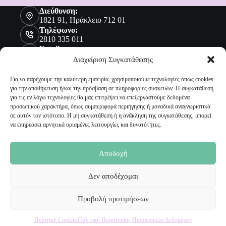
Διεύθυνση:
1821 91, Ηράκλειο 712 01
Τηλέφωνο:
2810 335 011
Email:
sales@malenashop.gr
Διαχείριση Συγκατάθεσης
Για να παρέχουμε την καλύτερη εμπειρία, χρησιμοποιούμε τεχνολογίες όπως cookies
για την αποθήκευση ή/και την πρόσβαση σε πληροφορίες συσκευών. Η συγκατάθεση
Πληροφορίες
για τις εν λόγω τεχνολογίες θα μας επιτρέψει να επεξεργαστούμε δεδομένα
προσωπικού χαρακτήρα, όπως συμπεριφορά περιήγησης ή μοναδικά αναγνωριστικά
Όροι Χρήσης
σε αυτόν τον ιστότοπο. Η μη συγκατάθεση ή η ανάκληση της συγκατάθεσης, μπορεί
Πολιτική Προστασίας Προσωπικών Δεδομένων
να επηρεάσει αρνητικά ορισμένες λειτουργίες και δυνατότητες.
Αποστολή Προϊόντων
Επιστροφές
Τρόποι Παραγγελίας
Αποδοχή
Τρόποι Πληρωμής
Δεν αποδέχομαι
Ο Λογαριασμός μου
Προβολή προτιμήσεων
Ο Λογαριασμός μου
Οι Παραγγελίες μου
Πολιτική Cookies
Πολιτική Προστασίας Προσωπικών Δεδομένων
Τα Αγαπημένα μου