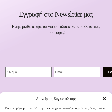
Εγγραφή στο Newsletter μας
Ενημερωθείτε πρώτοι για εκπτώσεις και αποκλειστικές
προσφορές!
Ε
Διεύθυνση:
Διαχείριση Συγκατάθεσης
1821 91, Ηράκλειο 712 01
Τηλέφωνο:
Για να παρέχουμε την καλύτερη εμπειρία, χρησιμοποιούμε τεχνολογίες όπως cookies
2810 335 011