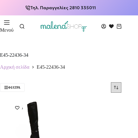
Τηλ. Παραγγελίες 2810 335011
Μενού
E45-22436-34
Αρχική σελίδα
E45-22436-34
ΦΊΛΤΡΑ
-50%