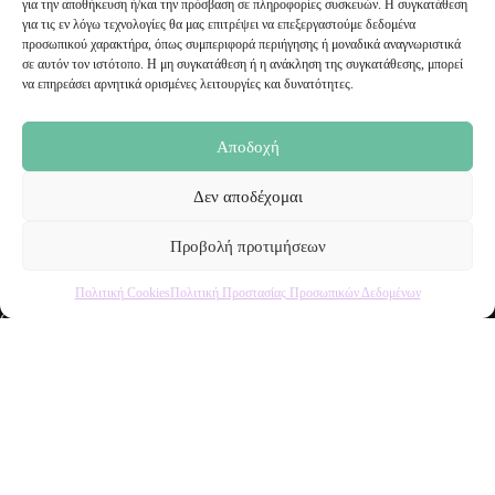
για την αποθήκευση ή/και την πρόσβαση σε πληροφορίες συσκευών. Η συγκατάθεση
Email:
για τις εν λόγω τεχνολογίες θα μας επιτρέψει να επεξεργαστούμε δεδομένα
sales@malenashop.gr
προσωπικού χαρακτήρα, όπως συμπεριφορά περιήγησης ή μοναδικά αναγνωριστικά
σε αυτόν τον ιστότοπο. Η μη συγκατάθεση ή η ανάκληση της συγκατάθεσης, μπορεί
να επηρεάσει αρνητικά ορισμένες λειτουργίες και δυνατότητες.
Πληροφορίες
Όροι Χρήσης
Αποδοχή
Πολιτική Προστασίας Προσωπικών Δεδομένων
Αποστολή Προϊόντων
Δεν αποδέχομαι
Επιστροφές
Τρόποι Παραγγελίας
Τρόποι Πληρωμής
Προβολή προτιμήσεων
Πολιτική Cookies
Πολιτική Προστασίας Προσωπικών Δεδομένων
Ο Λογαριασμός μου
Ο Λογαριασμός μου
Οι Παραγγελίες μου
Τα Αγαπημένα μου
Το Καλάθι μου