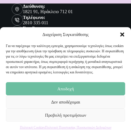
Διεύθυνση:
1821 91, Ηράκλειο 712 01
Τηλέφωνο:
2810 335 011
Email:
sales@malenashop.gr
Διαχείριση Συγκατάθεσης
Για να παρέχουμε την καλύτερη εμπειρία, χρησιμοποιούμε τεχνολογίες όπως cookies
για την αποθήκευση ή/και την πρόσβαση σε πληροφορίες συσκευών. Η συγκατάθεση
Πληροφορίες
για τις εν λόγω τεχνολογίες θα μας επιτρέψει να επεξεργαστούμε δεδομένα
προσωπικού χαρακτήρα, όπως συμπεριφορά περιήγησης ή μοναδικά αναγνωριστικά
Όροι Χρήσης
σε αυτόν τον ιστότοπο. Η μη συγκατάθεση ή η ανάκληση της συγκατάθεσης, μπορεί
Πολιτική Προστασίας Προσωπικών Δεδομένων
να επηρεάσει αρνητικά ορισμένες λειτουργίες και δυνατότητες.
Αποστολή Προϊόντων
Επιστροφές
Τρόποι Παραγγελίας
Αποδοχή
Τρόποι Πληρωμής
Δεν αποδέχομαι
Ο Λογαριασμός μου
Προβολή προτιμήσεων
Ο Λογαριασμός μου
Οι Παραγγελίες μου
Πολιτική Cookies
Πολιτική Προστασίας Προσωπικών Δεδομένων
Τα Αγαπημένα μου