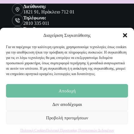
Διεύθυνση:
1821 91, Ηράκλειο 712 01
Τηλέφωνο:
2810 335 011
Email:
sales@malenashop.gr
Διαχείριση Συγκατάθεσης
Για να παρέχουμε την καλύτερη εμπειρία, χρησιμοποιούμε τεχνολογίες όπως cookies
για την αποθήκευση ή/και την πρόσβαση σε πληροφορίες συσκευών. Η συγκατάθεση
Πληροφορίες
για τις εν λόγω τεχνολογίες θα μας επιτρέψει να επεξεργαστούμε δεδομένα
προσωπικού χαρακτήρα, όπως συμπεριφορά περιήγησης ή μοναδικά αναγνωριστικά
Όροι Χρήσης
σε αυτόν τον ιστότοπο. Η μη συγκατάθεση ή η ανάκληση της συγκατάθεσης, μπορεί
Πολιτική Προστασίας Προσωπικών Δεδομένων
να επηρεάσει αρνητικά ορισμένες λειτουργίες και δυνατότητες.
Αποστολή Προϊόντων
Επιστροφές
Τρόποι Παραγγελίας
Αποδοχή
Τρόποι Πληρωμής
Δεν αποδέχομαι
Ο Λογαριασμός μου
Προβολή προτιμήσεων
Ο Λογαριασμός μου
Οι Παραγγελίες μου
Πολιτική Cookies
Πολιτική Προστασίας Προσωπικών Δεδομένων
Τα Αγαπημένα μου