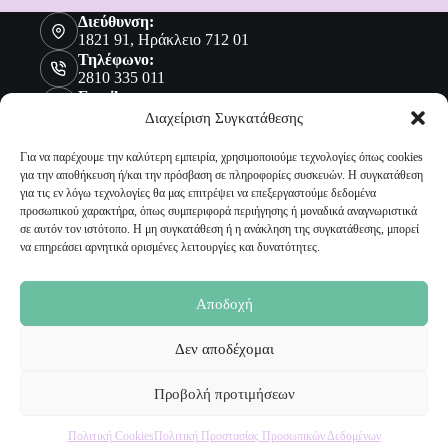
Διεύθυνση:
1821 91, Ηράκλειο 712 01
Τηλέφωνο:
2810 335 011
Email:
sales@malenashop.gr
Διαχείριση Συγκατάθεσης
Για να παρέχουμε την καλύτερη εμπειρία, χρησιμοποιούμε τεχνολογίες όπως cookies
για την αποθήκευση ή/και την πρόσβαση σε πληροφορίες συσκευών. Η συγκατάθεση
Πληροφορίες
για τις εν λόγω τεχνολογίες θα μας επιτρέψει να επεξεργαστούμε δεδομένα
προσωπικού χαρακτήρα, όπως συμπεριφορά περιήγησης ή μοναδικά αναγνωριστικά
Όροι Χρήσης
σε αυτόν τον ιστότοπο. Η μη συγκατάθεση ή η ανάκληση της συγκατάθεσης, μπορεί
Πολιτική Προστασίας Προσωπικών Δεδομένων
να επηρεάσει αρνητικά ορισμένες λειτουργίες και δυνατότητες.
Αποστολή Προϊόντων
Επιστροφές
Τρόποι Παραγγελίας
Αποδοχή
Τρόποι Πληρωμής
Δεν αποδέχομαι
Ο Λογαριασμός μου
Προβολή προτιμήσεων
Ο Λογαριασμός μου
Οι Παραγγελίες μου
Πολιτική Cookies
Πολιτική Προστασίας Προσωπικών Δεδομένων
Τα Αγαπημένα μου