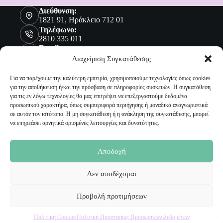
Διεύθυνση:
1821 91, Ηράκλειο 712 01
Τηλέφωνο:
2810 335 011
Email:
sales@malenashop.gr
Διαχείριση Συγκατάθεσης
Για να παρέχουμε την καλύτερη εμπειρία, χρησιμοποιούμε τεχνολογίες όπως cookies
για την αποθήκευση ή/και την πρόσβαση σε πληροφορίες συσκευών. Η συγκατάθεση
Πληροφορίες
για τις εν λόγω τεχνολογίες θα μας επιτρέψει να επεξεργαστούμε δεδομένα
προσωπικού χαρακτήρα, όπως συμπεριφορά περιήγησης ή μοναδικά αναγνωριστικά
Όροι Χρήσης
σε αυτόν τον ιστότοπο. Η μη συγκατάθεση ή η ανάκληση της συγκατάθεσης, μπορεί
Πολιτική Προστασίας Προσωπικών Δεδομένων
να επηρεάσει αρνητικά ορισμένες λειτουργίες και δυνατότητες.
Αποστολή Προϊόντων
Επιστροφές
Τρόποι Παραγγελίας
Αποδοχή
Τρόποι Πληρωμής
Δεν αποδέχομαι
Ο Λογαριασμός μου
Προβολή προτιμήσεων
Ο Λογαριασμός μου
Οι Παραγγελίες μου
Πολιτική Cookies
Πολιτική Προστασίας Προσωπικών Δεδομένων
Τα Αγαπημένα μου