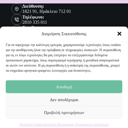
Διεύθυνση:
1821 91, Ηράκλειο 712 01
Τηλέφωνο:
2810 335 011
Email:
sales@malenashop.gr
Διαχείριση Συγκατάθεσης
Για να παρέχουμε την καλύτερη εμπειρία, χρησιμοποιούμε τεχνολογίες όπως cookies
για την αποθήκευση ή/και την πρόσβαση σε πληροφορίες συσκευών. Η συγκατάθεση
Πληροφορίες
για τις εν λόγω τεχνολογίες θα μας επιτρέψει να επεξεργαστούμε δεδομένα
προσωπικού χαρακτήρα, όπως συμπεριφορά περιήγησης ή μοναδικά αναγνωριστικά
Όροι Χρήσης
σε αυτόν τον ιστότοπο. Η μη συγκατάθεση ή η ανάκληση της συγκατάθεσης, μπορεί
Πολιτική Προστασίας Προσωπικών Δεδομένων
να επηρεάσει αρνητικά ορισμένες λειτουργίες και δυνατότητες.
Αποστολή Προϊόντων
Επιστροφές
Τρόποι Παραγγελίας
Αποδοχή
Τρόποι Πληρωμής
Δεν αποδέχομαι
Ο Λογαριασμός μου
Προβολή προτιμήσεων
Ο Λογαριασμός μου
Οι Παραγγελίες μου
Πολιτική Cookies
Πολιτική Προστασίας Προσωπικών Δεδομένων
Τα Αγαπημένα μου