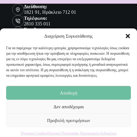
Διεύθυνση:
1821 91, Ηράκλειο 712 01
Τηλέφωνο:
2810 335 011
Email:
sales@malenashop.gr
Διαχείριση Συγκατάθεσης
Για να παρέχουμε την καλύτερη εμπειρία, χρησιμοποιούμε τεχνολογίες όπως cookies
για την αποθήκευση ή/και την πρόσβαση σε πληροφορίες συσκευών. Η συγκατάθεση
Πληροφορίες
για τις εν λόγω τεχνολογίες θα μας επιτρέψει να επεξεργαστούμε δεδομένα
προσωπικού χαρακτήρα, όπως συμπεριφορά περιήγησης ή μοναδικά αναγνωριστικά
Όροι Χρήσης
σε αυτόν τον ιστότοπο. Η μη συγκατάθεση ή η ανάκληση της συγκατάθεσης, μπορεί
Πολιτική Προστασίας Προσωπικών Δεδομένων
να επηρεάσει αρνητικά ορισμένες λειτουργίες και δυνατότητες.
Αποστολή Προϊόντων
Επιστροφές
Τρόποι Παραγγελίας
Αποδοχή
Τρόποι Πληρωμής
Δεν αποδέχομαι
Ο Λογαριασμός μου
Προβολή προτιμήσεων
Ο Λογαριασμός μου
Οι Παραγγελίες μου
Πολιτική Cookies
Πολιτική Προστασίας Προσωπικών Δεδομένων
Τα Αγαπημένα μου