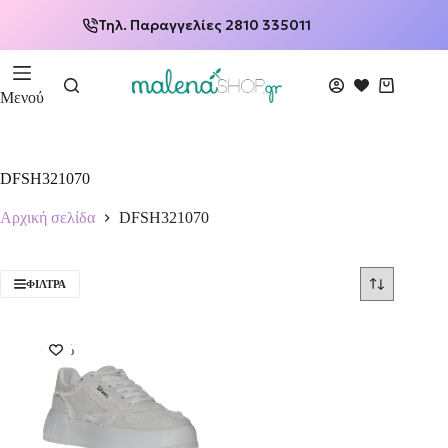
Τηλ. Παραγγελίες 2810 335011
Μενού
DFSH321070
Αρχική σελίδα
DFSH321070
ΦΊΛΤΡΑ
-63%