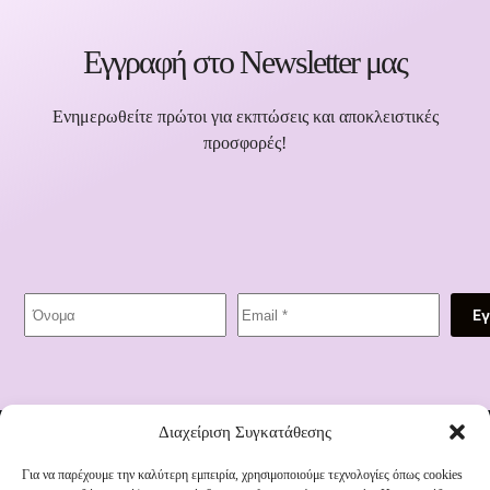
Εγγραφή στο Newsletter μας
Ενημερωθείτε πρώτοι για εκπτώσεις και αποκλειστικές
προσφορές!
Ε
Διεύθυνση:
Διαχείριση Συγκατάθεσης
1821 91, Ηράκλειο 712 01
Τηλέφωνο:
Για να παρέχουμε την καλύτερη εμπειρία, χρησιμοποιούμε τεχνολογίες όπως cookies
2810 335 011