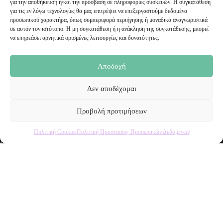
για την αποθήκευση ή/και την πρόσβαση σε πληροφορίες συσκευών. Η συγκατάθεση
Email:
για τις εν λόγω τεχνολογίες θα μας επιτρέψει να επεξεργαστούμε δεδομένα
sales@malenashop.gr
προσωπικού χαρακτήρα, όπως συμπεριφορά περιήγησης ή μοναδικά αναγνωριστικά
σε αυτόν τον ιστότοπο. Η μη συγκατάθεση ή η ανάκληση της συγκατάθεσης, μπορεί
να επηρεάσει αρνητικά ορισμένες λειτουργίες και δυνατότητες.
Πληροφορίες
Όροι Χρήσης
Αποδοχή
Πολιτική Προστασίας Προσωπικών Δεδομένων
Αποστολή Προϊόντων
Δεν αποδέχομαι
Επιστροφές
Τρόποι Παραγγελίας
Τρόποι Πληρωμής
Προβολή προτιμήσεων
Πολιτική Cookies
Πολιτική Προστασίας Προσωπικών Δεδομένων
Ο Λογαριασμός μου
Ο Λογαριασμός μου
Οι Παραγγελίες μου
Τα Αγαπημένα μου
Το Καλάθι μου