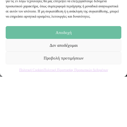
για τις εν λόγω τεχνολογίες θα μας επιτρέψει να επεξεργαστούμε δεδομένα
sales@malenashop.gr
προσωπικού χαρακτήρα, όπως συμπεριφορά περιήγησης ή μοναδικά αναγνωριστικά
σε αυτόν τον ιστότοπο. Η μη συγκατάθεση ή η ανάκληση της συγκατάθεσης, μπορεί
να επηρεάσει αρνητικά ορισμένες λειτουργίες και δυνατότητες.
Πληροφορίες
Όροι Χρήσης
Αποδοχή
Πολιτική Προστασίας Προσωπικών Δεδομένων
Αποστολή Προϊόντων
Δεν αποδέχομαι
Επιστροφές
Τρόποι Παραγγελίας
Τρόποι Πληρωμής
Προβολή προτιμήσεων
Πολιτική Cookies
Πολιτική Προστασίας Προσωπικών Δεδομένων
Ο Λογαριασμός μου
Ο Λογαριασμός μου
Οι Παραγγελίες μου
Τα Αγαπημένα μου
Το Καλάθι μου