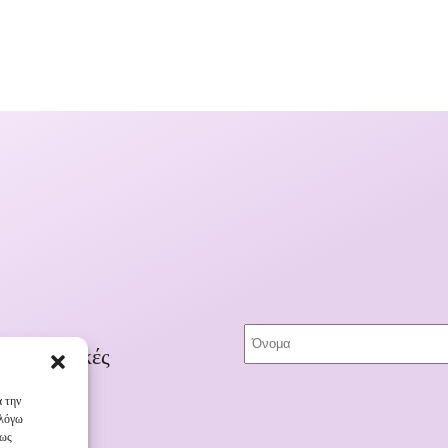
ποκλειστικές
α την
 λόγω
πως