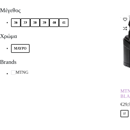
Μέγεθος
-50
36
37
38
39
40
41
Χρώμα
ΜΑΥΡΟ
Brands
MTNG
MTN
BL
€
29,
37