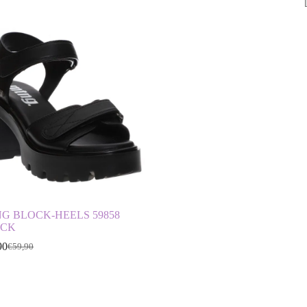
%
G BLOCK-HEELS 59858
ACK
90
€
59,90