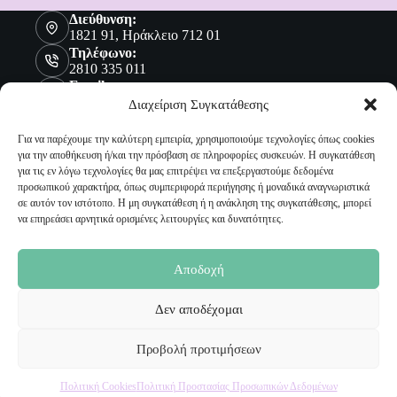
Διεύθυνση:
1821 91, Ηράκλειο 712 01
Τηλέφωνο:
2810 335 011
Email:
sales@malenashop.gr
Διαχείριση Συγκατάθεσης
Για να παρέχουμε την καλύτερη εμπειρία, χρησιμοποιούμε τεχνολογίες όπως cookies
για την αποθήκευση ή/και την πρόσβαση σε πληροφορίες συσκευών. Η συγκατάθεση
Πληροφορίες
για τις εν λόγω τεχνολογίες θα μας επιτρέψει να επεξεργαστούμε δεδομένα
προσωπικού χαρακτήρα, όπως συμπεριφορά περιήγησης ή μοναδικά αναγνωριστικά
Όροι Χρήσης
σε αυτόν τον ιστότοπο. Η μη συγκατάθεση ή η ανάκληση της συγκατάθεσης, μπορεί
Πολιτική Προστασίας Προσωπικών Δεδομένων
να επηρεάσει αρνητικά ορισμένες λειτουργίες και δυνατότητες.
Αποστολή Προϊόντων
Επιστροφές
Τρόποι Παραγγελίας
Αποδοχή
Τρόποι Πληρωμής
Δεν αποδέχομαι
Ο Λογαριασμός μου
Προβολή προτιμήσεων
Ο Λογαριασμός μου
Οι Παραγγελίες μου
Πολιτική Cookies
Πολιτική Προστασίας Προσωπικών Δεδομένων
Τα Αγαπημένα μου